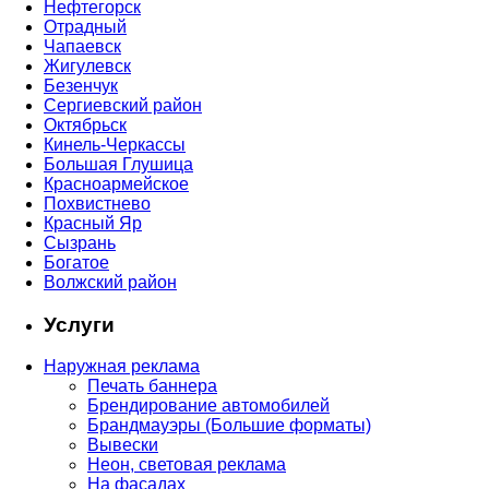
Нефтегорск
Отрадный
Чапаевск
Жигулевск
Безенчук
Сергиевский район
Октябрьск
Кинель-Черкассы
Большая Глушица
Красноармейское
Похвистнево
Красный Яр
Сызрань
Богатое
Волжский район
Услуги
Наружная реклама
Печать баннера
Брендирование автомобилей
Брандмауэры (Большие форматы)
Вывески
Неон, световая реклама
На фасадах