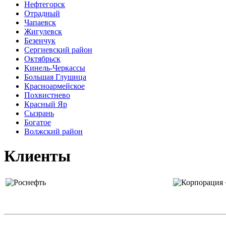
Нефтегорск
Отрадный
Чапаевск
Жигулевск
Безенчук
Сергиевский район
Октябрьск
Кинель-Черкассы
Большая Глушица
Красноармейское
Похвистнево
Красный Яр
Сызрань
Богатое
Волжский район
Клиенты